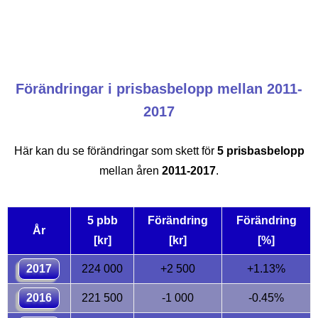
Förändringar i prisbasbelopp mellan 2011-
2017
Här kan du se förändringar som skett för
5 prisbasbelopp
mellan åren
2011-2017
.
5 pbb
Förändring
Förändring
År
[kr]
[kr]
[%]
2017
224 000
+2 500
+1.13%
2016
221 500
-1 000
-0.45%