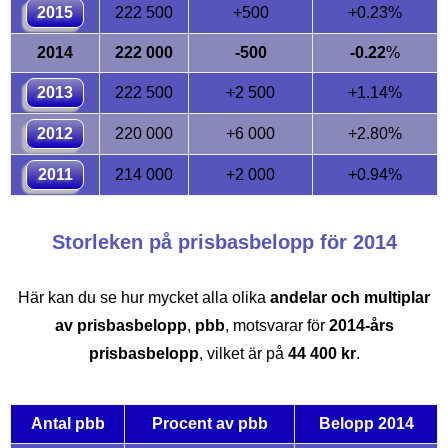
2015
222 500
+500
+0.23%
2014
222 000
-500
-0.22
%
2013
222 500
+2 500
+1.14%
2012
220 000
+6 000
+2.80%
2011
214 000
+2 000
+0.94%
Storleken på prisbasbelopp för 2014
Här kan du se hur mycket alla olika
andelar och multiplar
av prisbasbelopp
,
pbb
, motsvarar för
2014-års
prisbasbelopp
, vilket är på
44 400 kr
.
Antal pbb
Procent av pbb
Belopp 2014