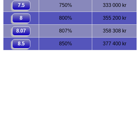
7.5
750%
333 000 kr
8
800%
355 200 kr
8.07
807%
358 308 kr
8.5
850%
377 400 kr